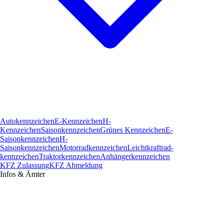
Autokennzeichen
E-Kennzeichen
H-
Kennzeichen
Saisonkennzeichen
Grünes Kennzeichen
E-
Saisonkennzeichen
H-
Saisonkennzeichen
Motorradkennzeichen
Leichtkraftrad­
kennzeichen
Traktorkennzeichen
Anhängerkennzeichen
KFZ Zulassung
KFZ Abmeldung
Infos & Ämter