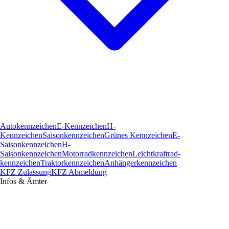
Autokennzeichen
E-Kennzeichen
H-
Kennzeichen
Saisonkennzeichen
Grünes Kennzeichen
E-
Saisonkennzeichen
H-
Saisonkennzeichen
Motorradkennzeichen
Leichtkraftrad­
kennzeichen
Traktorkennzeichen
Anhängerkennzeichen
KFZ Zulassung
KFZ Abmeldung
Infos & Ämter