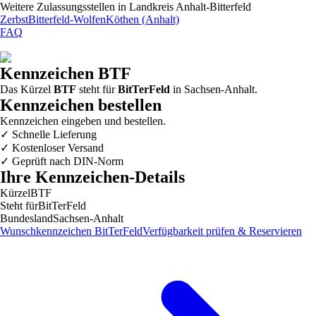
Weitere Zulassungsstellen in
Landkreis Anhalt-Bitterfeld
Zerbst
Bitterfeld-Wolfen
Köthen (Anhalt)
FAQ
Kennzeichen
BTF
Das Kürzel
BTF
steht für
BitTerFeld
in
Sachsen-Anhalt
.
Kennzeichen bestellen
Kennzeichen eingeben und bestellen.
✓
Schnelle Lieferung
✓
Kostenloser Versand
✓
Geprüft nach DIN-Norm
Ihre Kennzeichen-Details
Kürzel
BTF
Steht für
BitTerFeld
Bundesland
Sachsen-Anhalt
Wunschkennzeichen
BitTerFeld
Verfügbarkeit prüfen & Reservieren