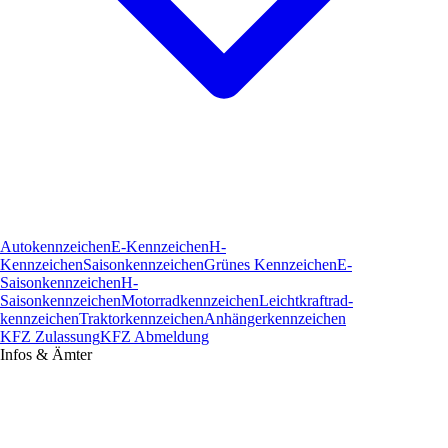
Autokennzeichen
E-Kennzeichen
H-
Kennzeichen
Saisonkennzeichen
Grünes Kennzeichen
E-
Saisonkennzeichen
H-
Saisonkennzeichen
Motorradkennzeichen
Leichtkraftrad­
kennzeichen
Traktorkennzeichen
Anhängerkennzeichen
KFZ Zulassung
KFZ Abmeldung
Infos & Ämter