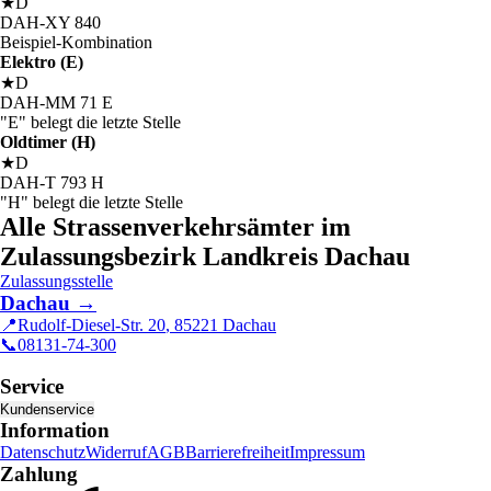
★
D
DAH
-
XY
840
Beispiel-Kombination
Elektro (E)
★
D
DAH
-
MM
71
E
"E" belegt die letzte Stelle
Oldtimer (H)
★
D
DAH
-
T
793
H
"H" belegt die letzte Stelle
Alle Strassenverkehrsämter im
Zulassungsbezirk Landkreis Dachau
Zulassungsstelle
Dachau
→
📍
Rudolf-Diesel-Str. 20
,
85221
Dachau
📞
08131-74-300
Service
Kundenservice
Information
Datenschutz
Widerruf
AGB
Barrierefreiheit
Impressum
Zahlung