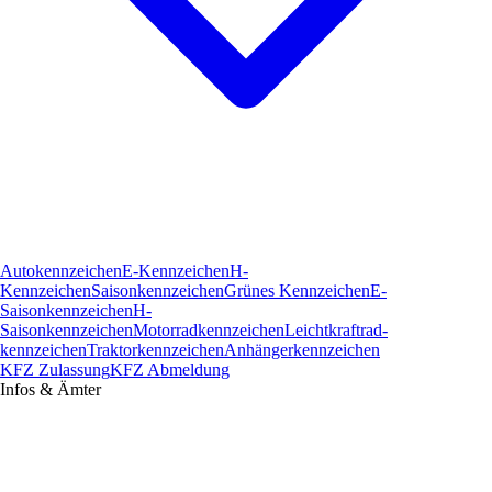
Autokennzeichen
E-Kennzeichen
H-
Kennzeichen
Saisonkennzeichen
Grünes Kennzeichen
E-
Saisonkennzeichen
H-
Saisonkennzeichen
Motorradkennzeichen
Leichtkraftrad­
kennzeichen
Traktorkennzeichen
Anhängerkennzeichen
KFZ Zulassung
KFZ Abmeldung
Infos & Ämter