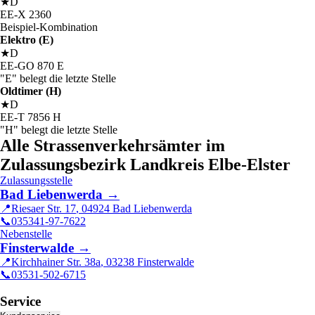
★
D
EE
-
X
2360
Beispiel-Kombination
Elektro (E)
★
D
EE
-
GO
870
E
"E" belegt die letzte Stelle
Oldtimer (H)
★
D
EE
-
T
7856
H
"H" belegt die letzte Stelle
Alle Strassenverkehrsämter im
Zulassungsbezirk Landkreis Elbe-Elster
Zulassungsstelle
Bad Liebenwerda
→
📍
Riesaer Str. 17
,
04924
Bad Liebenwerda
📞
035341-97-7622
Nebenstelle
Finsterwalde
→
📍
Kirchhainer Str. 38a
,
03238
Finsterwalde
📞
03531-502-6715
Service