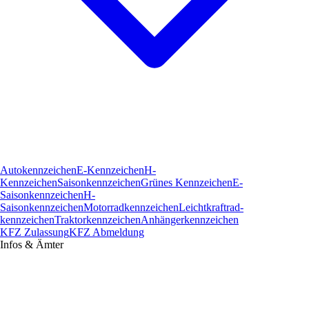
Autokennzeichen
E-Kennzeichen
H-
Kennzeichen
Saisonkennzeichen
Grünes Kennzeichen
E-
Saisonkennzeichen
H-
Saisonkennzeichen
Motorradkennzeichen
Leichtkraftrad­
kennzeichen
Traktorkennzeichen
Anhängerkennzeichen
KFZ Zulassung
KFZ Abmeldung
Infos & Ämter