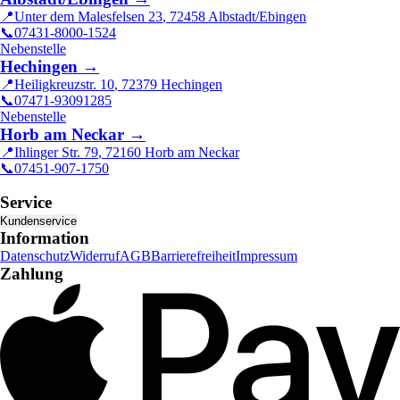
📍
Unter dem Malesfelsen 23
,
72458
Albstadt/Ebingen
📞
07431-8000-1524
Nebenstelle
Hechingen
→
📍
Heiligkreuzstr. 10
,
72379
Hechingen
📞
07471-93091285
Nebenstelle
Horb am Neckar
→
📍
Ihlinger Str. 79
,
72160
Horb am Neckar
📞
07451-907-1750
Service
Kundenservice
Information
Datenschutz
Widerruf
AGB
Barrierefreiheit
Impressum
Zahlung