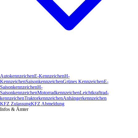
Autokennzeichen
E-Kennzeichen
H-
Kennzeichen
Saisonkennzeichen
Grünes Kennzeichen
E-
Saisonkennzeichen
H-
Saisonkennzeichen
Motorradkennzeichen
Leichtkraftrad­
kennzeichen
Traktorkennzeichen
Anhängerkennzeichen
KFZ Zulassung
KFZ Abmeldung
Infos & Ämter