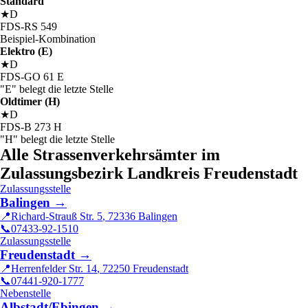
Standard
★
D
FDS
-
RS
549
Beispiel-Kombination
Elektro (E)
★
D
FDS
-
GO
61
E
"E" belegt die letzte Stelle
Oldtimer (H)
★
D
FDS
-
B
273
H
"H" belegt die letzte Stelle
Alle Strassenverkehrsämter im
Zulassungsbezirk Landkreis Freudenstadt
Zulassungsstelle
Balingen
→
📍
Richard-Strauß Str. 5
,
72336
Balingen
📞
07433-92-1510
Zulassungsstelle
Freudenstadt
→
📍
Herrenfelder Str. 14
,
72250
Freudenstadt
📞
07441-920-1777
Nebenstelle
Albstadt/Ebingen
→