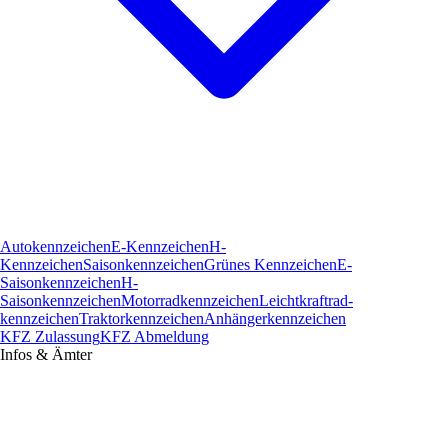
Autokennzeichen
E-Kennzeichen
H-
Kennzeichen
Saisonkennzeichen
Grünes Kennzeichen
E-
Saisonkennzeichen
H-
Saisonkennzeichen
Motorradkennzeichen
Leichtkraftrad­
kennzeichen
Traktorkennzeichen
Anhängerkennzeichen
KFZ Zulassung
KFZ Abmeldung
Infos & Ämter