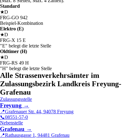
(Max. 8 Stellen, Max. 4 Zahlen).
Standard
★
D
FRG
-
GO
942
Beispiel-Kombination
Elektro (E)
★
D
FRG
-
X
15
E
"E" belegt die letzte Stelle
Oldtimer (H)
★
D
FRG
-
RS
49
H
"H" belegt die letzte Stelle
Alle Strassenverkehrsämter im
Zulassungsbezirk Landkreis Freyung-
Grafenau
Zulassungsstelle
Freyung
→
📍
Grafenauer Str. 44
,
94078
Freyung
📞
08551-57-0
Nebenstelle
Grafenau
→
📍
Rathausgasse 1
,
94481
Grafenau