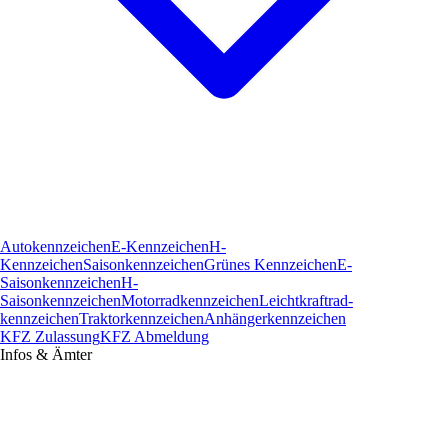
Autokennzeichen
E-Kennzeichen
H-
Kennzeichen
Saisonkennzeichen
Grünes Kennzeichen
E-
Saisonkennzeichen
H-
Saisonkennzeichen
Motorradkennzeichen
Leichtkraftrad­
kennzeichen
Traktorkennzeichen
Anhängerkennzeichen
KFZ Zulassung
KFZ Abmeldung
Infos & Ämter