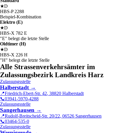
Standard
★
D
HBS
-
P
2288
Beispiel-Kombination
Elektro (E)
★
D
HBS
-
X
782
E
"E" belegt die letzte Stelle
Oldtimer (H)
★
D
HBS
-
X
226
H
"H" belegt die letzte Stelle
Alle Strassenverkehrsämter im
Zulassungsbezirk Landkreis Harz
Zulassungsstelle
Halberstadt
→
📍
Friedrich-Ebert-Str. 42
,
38820
Halberstadt
📞
03941-5970-4288
Zulassungsstelle
Sangerhausen
→
📍
Rudolf-Breitscheid-Str. 20/22
,
06526
Sangerhausen
📞
03464-535-0
Zulassungsstelle
Wernigerode
→