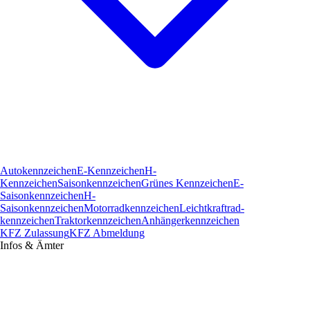
Autokennzeichen
E-Kennzeichen
H-
Kennzeichen
Saisonkennzeichen
Grünes Kennzeichen
E-
Saisonkennzeichen
H-
Saisonkennzeichen
Motorradkennzeichen
Leichtkraftrad­
kennzeichen
Traktorkennzeichen
Anhängerkennzeichen
KFZ Zulassung
KFZ Abmeldung
Infos & Ämter