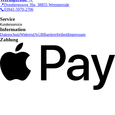
📍
Dornbergsweg 39a
,
38855
Wernigerode
📞
03941-5970-2706
Service
Kundenservice
Information
Datenschutz
Widerruf
AGB
Barrierefreiheit
Impressum
Zahlung