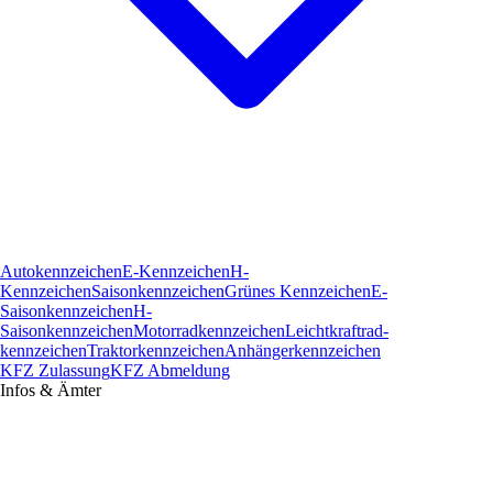
Autokennzeichen
E-Kennzeichen
H-
Kennzeichen
Saisonkennzeichen
Grünes Kennzeichen
E-
Saisonkennzeichen
H-
Saisonkennzeichen
Motorradkennzeichen
Leichtkraftrad­
kennzeichen
Traktorkennzeichen
Anhängerkennzeichen
KFZ Zulassung
KFZ Abmeldung
Infos & Ämter