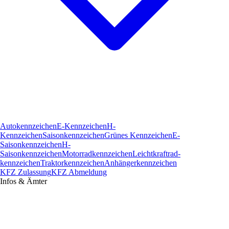
Autokennzeichen
E-Kennzeichen
H-
Kennzeichen
Saisonkennzeichen
Grünes Kennzeichen
E-
Saisonkennzeichen
H-
Saisonkennzeichen
Motorradkennzeichen
Leichtkraftrad­
kennzeichen
Traktorkennzeichen
Anhängerkennzeichen
KFZ Zulassung
KFZ Abmeldung
Infos & Ämter