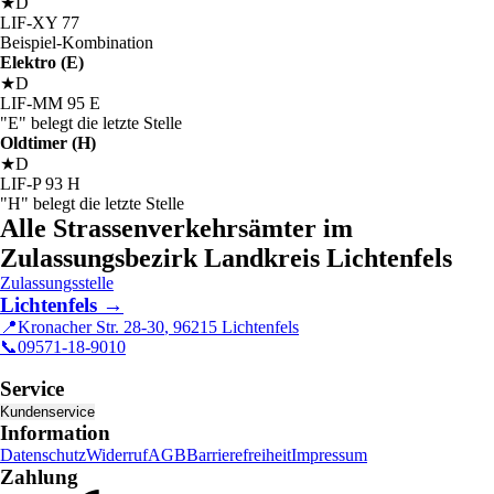
★
D
LIF
-
XY
77
Beispiel-Kombination
Elektro (E)
★
D
LIF
-
MM
95
E
"E" belegt die letzte Stelle
Oldtimer (H)
★
D
LIF
-
P
93
H
"H" belegt die letzte Stelle
Alle Strassenverkehrsämter im
Zulassungsbezirk Landkreis Lichtenfels
Zulassungsstelle
Lichtenfels
→
📍
Kronacher Str. 28-30
,
96215
Lichtenfels
📞
09571-18-9010
Service
Kundenservice
Information
Datenschutz
Widerruf
AGB
Barrierefreiheit
Impressum
Zahlung