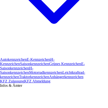
Autokennzeichen
E-Kennzeichen
H-
Kennzeichen
Saisonkennzeichen
Grünes Kennzeichen
E-
Saisonkennzeichen
H-
Saisonkennzeichen
Motorradkennzeichen
Leichtkraftrad­
kennzeichen
Traktorkennzeichen
Anhängerkennzeichen
KFZ Zulassung
KFZ Abmeldung
Infos & Ämter