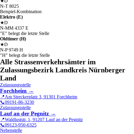
★
D
N
-
T
8025
Beispiel-Kombination
Elektro (E)
★
D
N
-
MM
4337
E
"E" belegt die letzte Stelle
Oldtimer (H)
★
D
N
-
P
9749
H
"H" belegt die letzte Stelle
Alle Strassenverkehrsämter im
Zulassungsbezirk Landkreis Nürnberger
Land
Zulassungsstelle
Forchheim
→
📍
Am Streckerplatz 3
,
91301
Forchheim
📞
09191-86-3230
Zulassungsstelle
Lauf an der Pegnitz
→
📍
Waldluststr. 1
,
91207
Lauf an der Pegnitz
📞
09123-950-6325
Nebenstelle