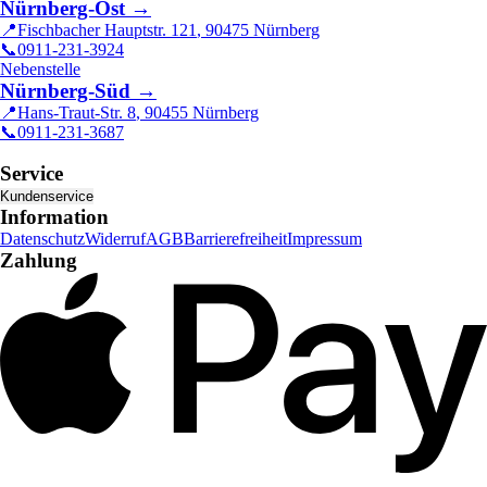
Nürnberg-Ost
→
📍
Fischbacher Hauptstr. 121
,
90475
Nürnberg
📞
0911-231-3924
Nebenstelle
Nürnberg-Süd
→
📍
Hans-Traut-Str. 8
,
90455
Nürnberg
📞
0911-231-3687
Service
Kundenservice
Information
Datenschutz
Widerruf
AGB
Barrierefreiheit
Impressum
Zahlung