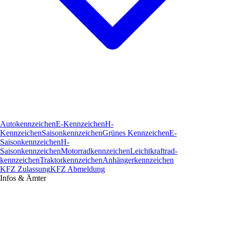
Autokennzeichen
E-Kennzeichen
H-
Kennzeichen
Saisonkennzeichen
Grünes Kennzeichen
E-
Saisonkennzeichen
H-
Saisonkennzeichen
Motorradkennzeichen
Leichtkraftrad­
kennzeichen
Traktorkennzeichen
Anhängerkennzeichen
KFZ Zulassung
KFZ Abmeldung
Infos & Ämter