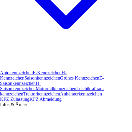
Autokennzeichen
E-Kennzeichen
H-
Kennzeichen
Saisonkennzeichen
Grünes Kennzeichen
E-
Saisonkennzeichen
H-
Saisonkennzeichen
Motorradkennzeichen
Leichtkraftrad­
kennzeichen
Traktorkennzeichen
Anhängerkennzeichen
KFZ Zulassung
KFZ Abmeldung
Infos & Ämter