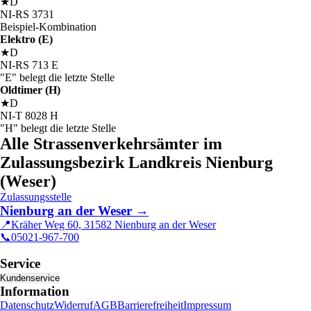
★
D
NI
-
RS
3731
Beispiel-Kombination
Elektro (E)
★
D
NI
-
RS
713
E
"E" belegt die letzte Stelle
Oldtimer (H)
★
D
NI
-
T
8028
H
"H" belegt die letzte Stelle
Alle Strassenverkehrsämter im
Zulassungsbezirk Landkreis Nienburg
(Weser)
Zulassungsstelle
Nienburg an der Weser
→
📍
Kräher Weg 60
,
31582
Nienburg an der Weser
📞
05021-967-700
Service
Kundenservice
Information
Datenschutz
Widerruf
AGB
Barrierefreiheit
Impressum