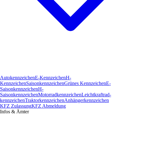
Autokennzeichen
E-Kennzeichen
H-
Kennzeichen
Saisonkennzeichen
Grünes Kennzeichen
E-
Saisonkennzeichen
H-
Saisonkennzeichen
Motorradkennzeichen
Leichtkraftrad­
kennzeichen
Traktorkennzeichen
Anhängerkennzeichen
KFZ Zulassung
KFZ Abmeldung
Infos & Ämter