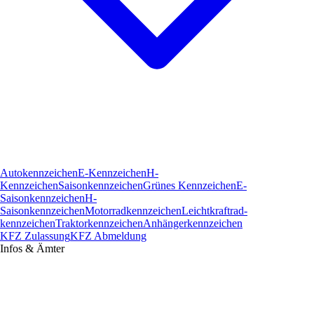
Autokennzeichen
E-Kennzeichen
H-
Kennzeichen
Saisonkennzeichen
Grünes Kennzeichen
E-
Saisonkennzeichen
H-
Saisonkennzeichen
Motorradkennzeichen
Leichtkraftrad­
kennzeichen
Traktorkennzeichen
Anhängerkennzeichen
KFZ Zulassung
KFZ Abmeldung
Infos & Ämter