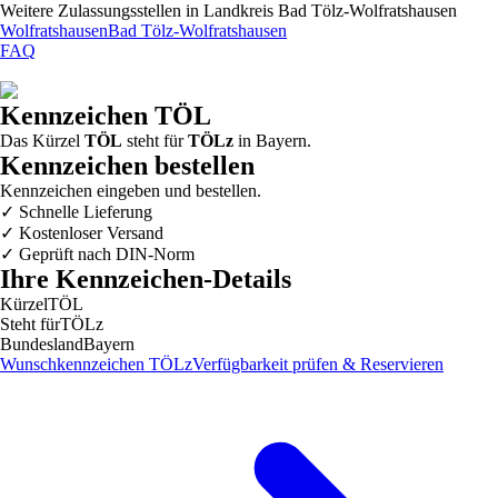
Weitere Zulassungsstellen in
Landkreis Bad Tölz-Wolfratshausen
Wolfratshausen
Bad Tölz-Wolfratshausen
FAQ
Kennzeichen
TÖL
Das Kürzel
TÖL
steht für
TÖLz
in
Bayern
.
Kennzeichen bestellen
Kennzeichen eingeben und bestellen.
✓
Schnelle Lieferung
✓
Kostenloser Versand
✓
Geprüft nach DIN-Norm
Ihre Kennzeichen-Details
Kürzel
TÖL
Steht für
TÖLz
Bundesland
Bayern
Wunschkennzeichen
TÖLz
Verfügbarkeit prüfen & Reservieren