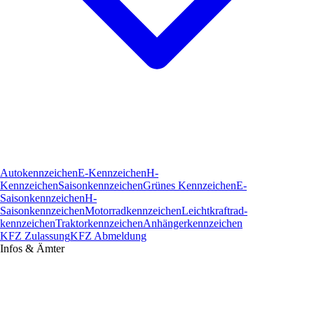
Autokennzeichen
E-Kennzeichen
H-
Kennzeichen
Saisonkennzeichen
Grünes Kennzeichen
E-
Saisonkennzeichen
H-
Saisonkennzeichen
Motorradkennzeichen
Leichtkraftrad­
kennzeichen
Traktorkennzeichen
Anhängerkennzeichen
KFZ Zulassung
KFZ Abmeldung
Infos & Ämter