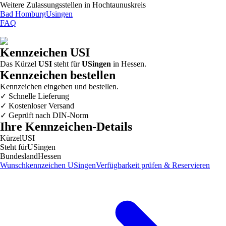
Weitere Zulassungsstellen in
Hochtaunuskreis
Bad Homburg
Usingen
FAQ
Kennzeichen
USI
Das Kürzel
USI
steht für
USingen
in
Hessen
.
Kennzeichen bestellen
Kennzeichen eingeben und bestellen.
✓
Schnelle Lieferung
✓
Kostenloser Versand
✓
Geprüft nach DIN-Norm
Ihre Kennzeichen-Details
Kürzel
USI
Steht für
USingen
Bundesland
Hessen
Wunschkennzeichen
USingen
Verfügbarkeit prüfen & Reservieren