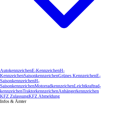
Autokennzeichen
E-Kennzeichen
H-
Kennzeichen
Saisonkennzeichen
Grünes Kennzeichen
E-
Saisonkennzeichen
H-
Saisonkennzeichen
Motorradkennzeichen
Leichtkraftrad­
kennzeichen
Traktorkennzeichen
Anhängerkennzeichen
KFZ Zulassung
KFZ Abmeldung
Infos & Ämter