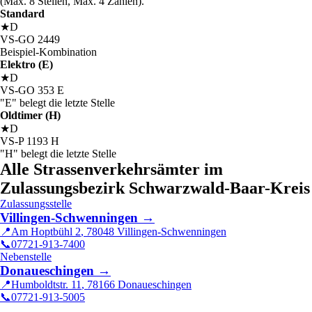
(Max. 8 Stellen, Max. 4 Zahlen).
Standard
★
D
VS
-
GO
2449
Beispiel-Kombination
Elektro (E)
★
D
VS
-
GO
353
E
"E" belegt die letzte Stelle
Oldtimer (H)
★
D
VS
-
P
1193
H
"H" belegt die letzte Stelle
Alle Strassenverkehrsämter im
Zulassungsbezirk Schwarzwald-Baar-Kreis
Zulassungsstelle
Villingen-Schwenningen
→
📍
Am Hoptbühl 2
,
78048
Villingen-Schwenningen
📞
07721-913-7400
Nebenstelle
Donaueschingen
→
📍
Humboldtstr. 11
,
78166
Donaueschingen
📞
07721-913-5005