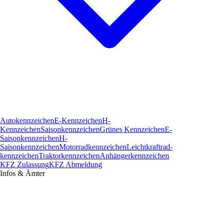
Autokennzeichen
E-Kennzeichen
H-
Kennzeichen
Saisonkennzeichen
Grünes Kennzeichen
E-
Saisonkennzeichen
H-
Saisonkennzeichen
Motorradkennzeichen
Leichtkraftrad­
kennzeichen
Traktorkennzeichen
Anhängerkennzeichen
KFZ Zulassung
KFZ Abmeldung
Infos & Ämter