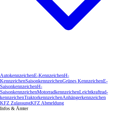
Autokennzeichen
E-Kennzeichen
H-
Kennzeichen
Saisonkennzeichen
Grünes Kennzeichen
E-
Saisonkennzeichen
H-
Saisonkennzeichen
Motorradkennzeichen
Leichtkraftrad­
kennzeichen
Traktorkennzeichen
Anhängerkennzeichen
KFZ Zulassung
KFZ Abmeldung
Infos & Ämter