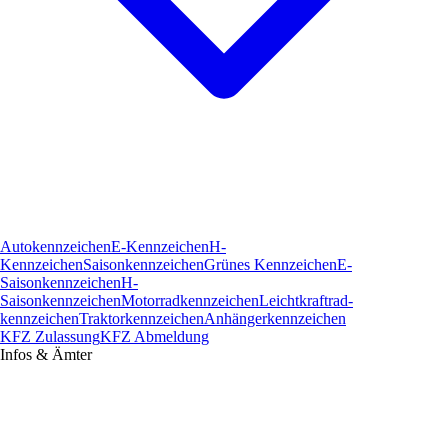
Autokennzeichen
E-Kennzeichen
H-
Kennzeichen
Saisonkennzeichen
Grünes Kennzeichen
E-
Saisonkennzeichen
H-
Saisonkennzeichen
Motorradkennzeichen
Leichtkraftrad­
kennzeichen
Traktorkennzeichen
Anhängerkennzeichen
KFZ Zulassung
KFZ Abmeldung
Infos & Ämter