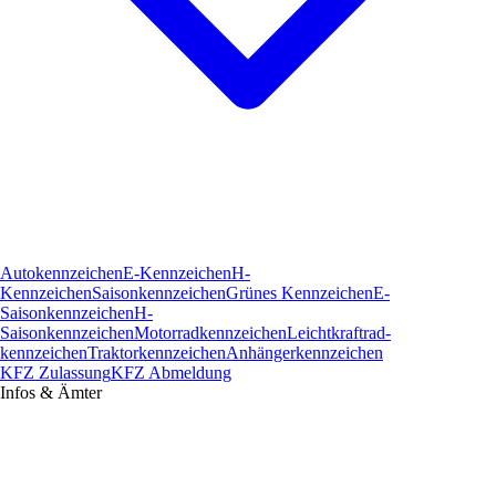
Autokennzeichen
E-Kennzeichen
H-
Kennzeichen
Saisonkennzeichen
Grünes Kennzeichen
E-
Saisonkennzeichen
H-
Saisonkennzeichen
Motorradkennzeichen
Leichtkraftrad­
kennzeichen
Traktorkennzeichen
Anhängerkennzeichen
KFZ Zulassung
KFZ Abmeldung
Infos & Ämter