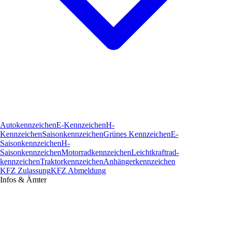
Autokennzeichen
E-Kennzeichen
H-
Kennzeichen
Saisonkennzeichen
Grünes Kennzeichen
E-
Saisonkennzeichen
H-
Saisonkennzeichen
Motorradkennzeichen
Leichtkraftrad­
kennzeichen
Traktorkennzeichen
Anhängerkennzeichen
KFZ Zulassung
KFZ Abmeldung
Infos & Ämter