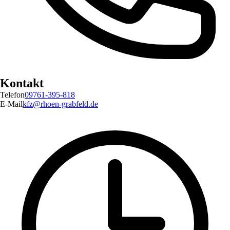
Kontakt
Telefon
09761-395-818
E-Mail
kfz@rhoen-grabfeld.de