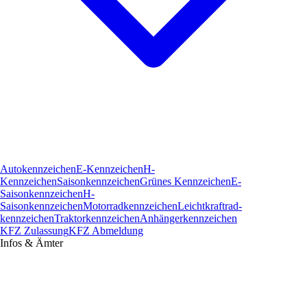
Autokennzeichen
E-Kennzeichen
H-
Kennzeichen
Saisonkennzeichen
Grünes Kennzeichen
E-
Saisonkennzeichen
H-
Saisonkennzeichen
Motorradkennzeichen
Leichtkraftrad­
kennzeichen
Traktorkennzeichen
Anhängerkennzeichen
KFZ Zulassung
KFZ Abmeldung
Infos & Ämter