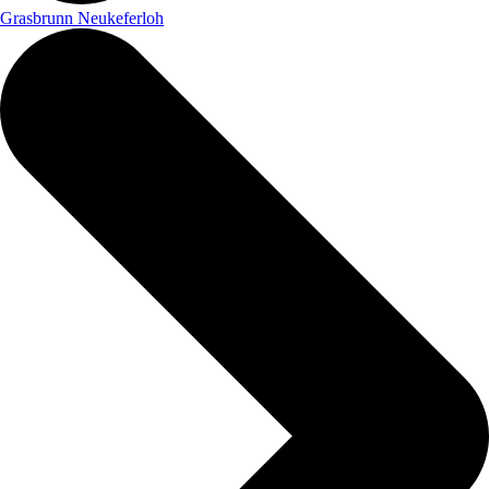
Grasbrunn Neukeferloh