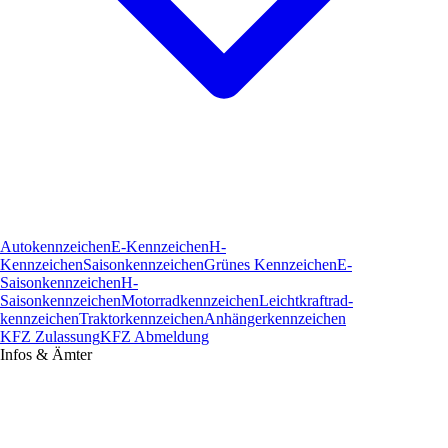
Autokennzeichen
E-Kennzeichen
H-
Kennzeichen
Saisonkennzeichen
Grünes Kennzeichen
E-
Saisonkennzeichen
H-
Saisonkennzeichen
Motorradkennzeichen
Leichtkraftrad­
kennzeichen
Traktorkennzeichen
Anhängerkennzeichen
KFZ Zulassung
KFZ Abmeldung
Infos & Ämter