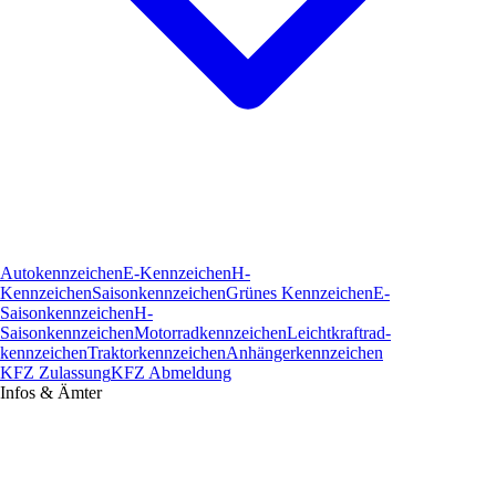
Autokennzeichen
E-Kennzeichen
H-
Kennzeichen
Saisonkennzeichen
Grünes Kennzeichen
E-
Saisonkennzeichen
H-
Saisonkennzeichen
Motorradkennzeichen
Leichtkraftrad­
kennzeichen
Traktorkennzeichen
Anhängerkennzeichen
KFZ Zulassung
KFZ Abmeldung
Infos & Ämter