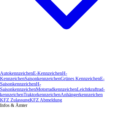
Autokennzeichen
E-Kennzeichen
H-
Kennzeichen
Saisonkennzeichen
Grünes Kennzeichen
E-
Saisonkennzeichen
H-
Saisonkennzeichen
Motorradkennzeichen
Leichtkraftrad­
kennzeichen
Traktorkennzeichen
Anhängerkennzeichen
KFZ Zulassung
KFZ Abmeldung
Infos & Ämter