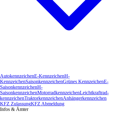
Autokennzeichen
E-Kennzeichen
H-
Kennzeichen
Saisonkennzeichen
Grünes Kennzeichen
E-
Saisonkennzeichen
H-
Saisonkennzeichen
Motorradkennzeichen
Leichtkraftrad­
kennzeichen
Traktorkennzeichen
Anhängerkennzeichen
KFZ Zulassung
KFZ Abmeldung
Infos & Ämter