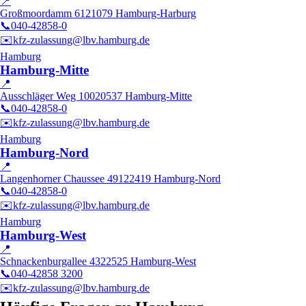
📍
Großmoordamm 61
21079
Hamburg-Harburg
📞
040-42858-0
✉️
kfz-zulassung@lbv.hamburg.de
Hamburg
Hamburg-Mitte
📍
Ausschläger Weg 100
20537
Hamburg-Mitte
📞
040-42858-0
✉️
kfz-zulassung@lbv.hamburg.de
Hamburg
Hamburg-Nord
📍
Langenhorner Chaussee 491
22419
Hamburg-Nord
📞
040-42858-0
✉️
kfz-zulassung@lbv.hamburg.de
Hamburg
Hamburg-West
📍
Schnackenburgallee 43
22525
Hamburg-West
📞
040-42858 3200
✉️
kfz-zulassung@lbv.hamburg.de