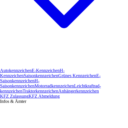
Autokennzeichen
E-Kennzeichen
H-
Kennzeichen
Saisonkennzeichen
Grünes Kennzeichen
E-
Saisonkennzeichen
H-
Saisonkennzeichen
Motorradkennzeichen
Leichtkraftrad­
kennzeichen
Traktorkennzeichen
Anhängerkennzeichen
KFZ Zulassung
KFZ Abmeldung
Infos & Ämter