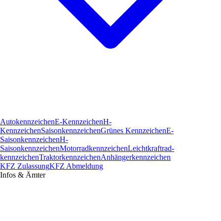
Autokennzeichen
E-Kennzeichen
H-
Kennzeichen
Saisonkennzeichen
Grünes Kennzeichen
E-
Saisonkennzeichen
H-
Saisonkennzeichen
Motorradkennzeichen
Leichtkraftrad­
kennzeichen
Traktorkennzeichen
Anhängerkennzeichen
KFZ Zulassung
KFZ Abmeldung
Infos & Ämter