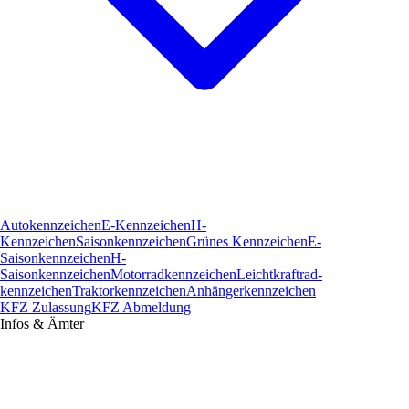
Autokennzeichen
E-Kennzeichen
H-
Kennzeichen
Saisonkennzeichen
Grünes Kennzeichen
E-
Saisonkennzeichen
H-
Saisonkennzeichen
Motorradkennzeichen
Leichtkraftrad­
kennzeichen
Traktorkennzeichen
Anhängerkennzeichen
KFZ Zulassung
KFZ Abmeldung
Infos & Ämter