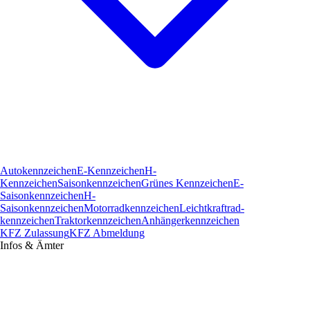
Autokennzeichen
E-Kennzeichen
H-
Kennzeichen
Saisonkennzeichen
Grünes Kennzeichen
E-
Saisonkennzeichen
H-
Saisonkennzeichen
Motorradkennzeichen
Leichtkraftrad­
kennzeichen
Traktorkennzeichen
Anhängerkennzeichen
KFZ Zulassung
KFZ Abmeldung
Infos & Ämter