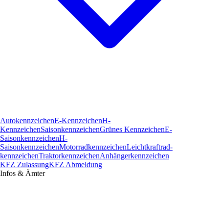
Autokennzeichen
E-Kennzeichen
H-
Kennzeichen
Saisonkennzeichen
Grünes Kennzeichen
E-
Saisonkennzeichen
H-
Saisonkennzeichen
Motorradkennzeichen
Leichtkraftrad­
kennzeichen
Traktorkennzeichen
Anhängerkennzeichen
KFZ Zulassung
KFZ Abmeldung
Infos & Ämter