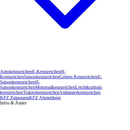
Autokennzeichen
E-Kennzeichen
H-
Kennzeichen
Saisonkennzeichen
Grünes Kennzeichen
E-
Saisonkennzeichen
H-
Saisonkennzeichen
Motorradkennzeichen
Leichtkraftrad­
kennzeichen
Traktorkennzeichen
Anhängerkennzeichen
KFZ Zulassung
KFZ Abmeldung
Infos & Ämter