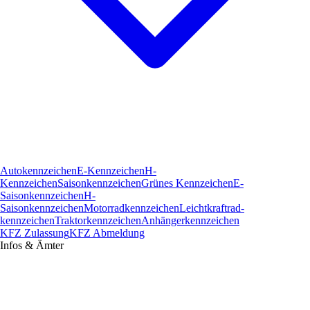
Autokennzeichen
E-Kennzeichen
H-
Kennzeichen
Saisonkennzeichen
Grünes Kennzeichen
E-
Saisonkennzeichen
H-
Saisonkennzeichen
Motorradkennzeichen
Leichtkraftrad­
kennzeichen
Traktorkennzeichen
Anhängerkennzeichen
KFZ Zulassung
KFZ Abmeldung
Infos & Ämter