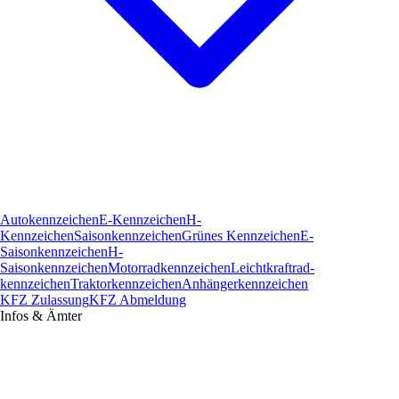
Autokennzeichen
E-Kennzeichen
H-
Kennzeichen
Saisonkennzeichen
Grünes Kennzeichen
E-
Saisonkennzeichen
H-
Saisonkennzeichen
Motorradkennzeichen
Leichtkraftrad­
kennzeichen
Traktorkennzeichen
Anhängerkennzeichen
KFZ Zulassung
KFZ Abmeldung
Infos & Ämter