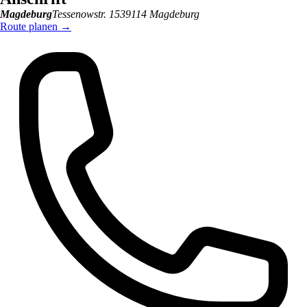
Magdeburg
Tessenowstr. 15
39114
Magdeburg
Route planen
→