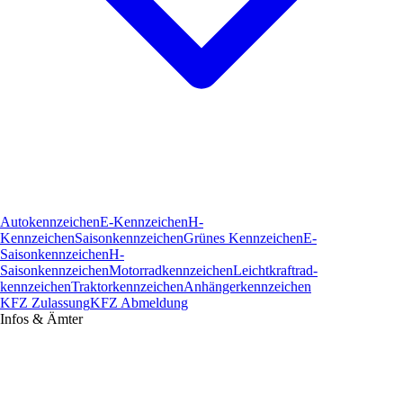
Autokennzeichen
E-Kennzeichen
H-
Kennzeichen
Saisonkennzeichen
Grünes Kennzeichen
E-
Saisonkennzeichen
H-
Saisonkennzeichen
Motorradkennzeichen
Leichtkraftrad­
kennzeichen
Traktorkennzeichen
Anhängerkennzeichen
KFZ Zulassung
KFZ Abmeldung
Infos & Ämter