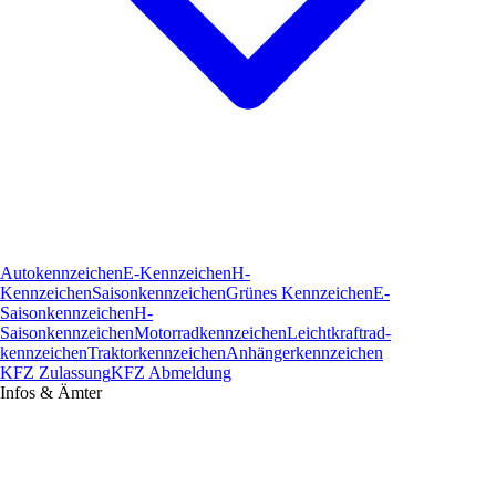
Autokennzeichen
E-Kennzeichen
H-
Kennzeichen
Saisonkennzeichen
Grünes Kennzeichen
E-
Saisonkennzeichen
H-
Saisonkennzeichen
Motorradkennzeichen
Leichtkraftrad­
kennzeichen
Traktorkennzeichen
Anhängerkennzeichen
KFZ Zulassung
KFZ Abmeldung
Infos & Ämter