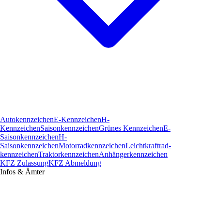
Autokennzeichen
E-Kennzeichen
H-
Kennzeichen
Saisonkennzeichen
Grünes Kennzeichen
E-
Saisonkennzeichen
H-
Saisonkennzeichen
Motorradkennzeichen
Leichtkraftrad­
kennzeichen
Traktorkennzeichen
Anhängerkennzeichen
KFZ Zulassung
KFZ Abmeldung
Infos & Ämter