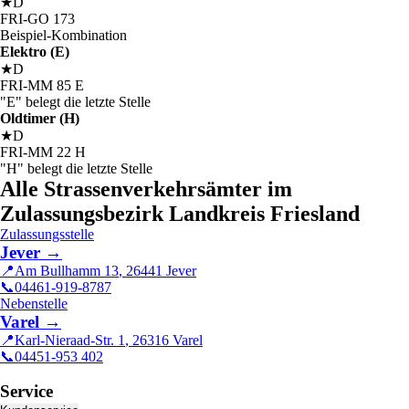
★
D
FRI
-
GO
173
Beispiel-Kombination
Elektro (E)
★
D
FRI
-
MM
85
E
"E" belegt die letzte Stelle
Oldtimer (H)
★
D
FRI
-
MM
22
H
"H" belegt die letzte Stelle
Alle Strassenverkehrsämter im
Zulassungsbezirk Landkreis Friesland
Zulassungsstelle
Jever
→
📍
Am Bullhamm 13
,
26441
Jever
📞
04461-919-8787
Nebenstelle
Varel
→
📍
Karl-Nieraad-Str. 1
,
26316
Varel
📞
04451-953 402
Service