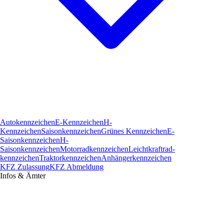
Autokennzeichen
E-Kennzeichen
H-
Kennzeichen
Saisonkennzeichen
Grünes Kennzeichen
E-
Saisonkennzeichen
H-
Saisonkennzeichen
Motorradkennzeichen
Leichtkraftrad­
kennzeichen
Traktorkennzeichen
Anhängerkennzeichen
KFZ Zulassung
KFZ Abmeldung
Infos & Ämter