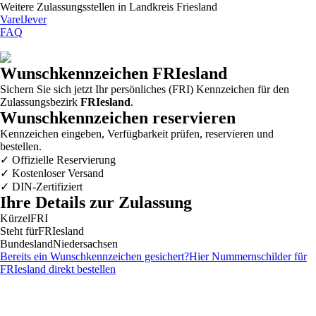
Weitere Zulassungsstellen in
Landkreis Friesland
Varel
Jever
FAQ
Wunschkennzeichen
FRIesland
Sichern Sie sich jetzt Ihr persönliches (FRI) Kennzeichen für den
Zulassungsbezirk
FRIesland
.
Wunschkennzeichen reservieren
Kennzeichen eingeben, Verfügbarkeit prüfen, reservieren und
bestellen.
✓
Offizielle Reservierung
✓
Kostenloser Versand
✓
DIN-Zertifiziert
Ihre Details zur Zulassung
Kürzel
FRI
Steht für
FRIesland
Bundesland
Niedersachsen
Bereits ein Wunschkennzeichen gesichert?
Hier Nummernschilder für
FRIesland
direkt bestellen