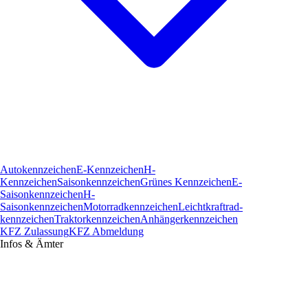
Autokennzeichen
E-Kennzeichen
H-
Kennzeichen
Saisonkennzeichen
Grünes Kennzeichen
E-
Saisonkennzeichen
H-
Saisonkennzeichen
Motorradkennzeichen
Leichtkraftrad­
kennzeichen
Traktorkennzeichen
Anhängerkennzeichen
KFZ Zulassung
KFZ Abmeldung
Infos & Ämter