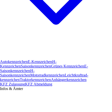
Autokennzeichen
E-Kennzeichen
H-
Kennzeichen
Saisonkennzeichen
Grünes Kennzeichen
E-
Saisonkennzeichen
H-
Saisonkennzeichen
Motorradkennzeichen
Leichtkraftrad­
kennzeichen
Traktorkennzeichen
Anhängerkennzeichen
KFZ Zulassung
KFZ Abmeldung
Infos & Ämter