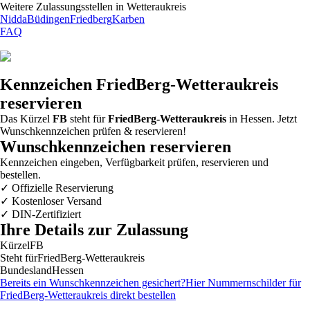
Weitere Zulassungsstellen in
Wetteraukreis
Nidda
Büdingen
Friedberg
Karben
FAQ
Kennzeichen
FriedBerg-Wetteraukreis
reservieren
Das Kürzel
FB
steht für
FriedBerg-Wetteraukreis
in Hessen. Jetzt
Wunschkennzeichen prüfen & reservieren!
Wunschkennzeichen reservieren
Kennzeichen eingeben, Verfügbarkeit prüfen, reservieren und
bestellen.
✓
Offizielle Reservierung
✓
Kostenloser Versand
✓
DIN-Zertifiziert
Ihre Details zur Zulassung
Kürzel
FB
Steht für
FriedBerg-Wetteraukreis
Bundesland
Hessen
Bereits ein Wunschkennzeichen gesichert?
Hier Nummernschilder für
FriedBerg-Wetteraukreis
direkt bestellen