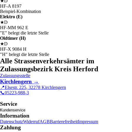
★
D
HF
-
A
8197
Beispiel-Kombination
Elektro (E)
★
D
HF
-
MM
962
E
"E" belegt die letzte Stelle
Oldtimer (H)
★
D
HF
-
X
9084
H
"H" belegt die letzte Stelle
Alle Strassenverkehrsämter im
Zulassungsbezirk Kreis Herford
Zulassungsstelle
Kirchlengern
→
📍
Elsestr. 225
,
32278
Kirchlengern
📞
05223-988-3
Service
Kundenservice
Information
Datenschutz
Widerruf
AGB
Barrierefreiheit
Impressum
Zahlung