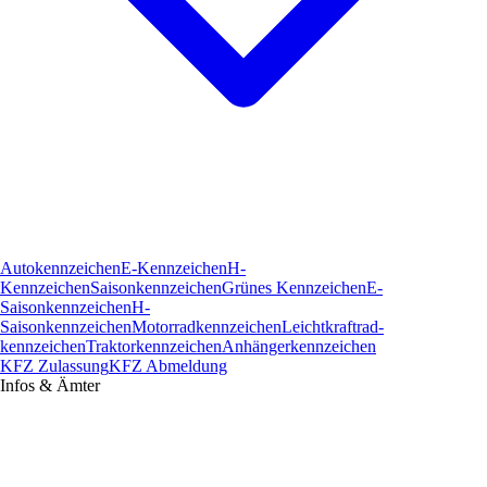
Autokennzeichen
E-Kennzeichen
H-
Kennzeichen
Saisonkennzeichen
Grünes Kennzeichen
E-
Saisonkennzeichen
H-
Saisonkennzeichen
Motorradkennzeichen
Leichtkraftrad­
kennzeichen
Traktorkennzeichen
Anhängerkennzeichen
KFZ Zulassung
KFZ Abmeldung
Infos & Ämter