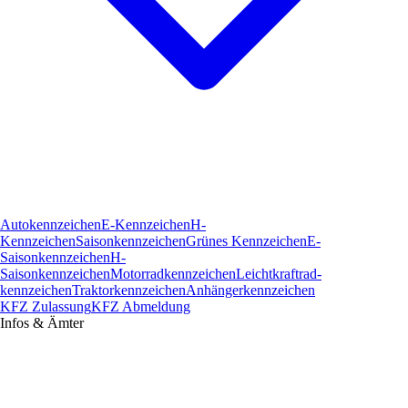
Autokennzeichen
E-Kennzeichen
H-
Kennzeichen
Saisonkennzeichen
Grünes Kennzeichen
E-
Saisonkennzeichen
H-
Saisonkennzeichen
Motorradkennzeichen
Leichtkraftrad­
kennzeichen
Traktorkennzeichen
Anhängerkennzeichen
KFZ Zulassung
KFZ Abmeldung
Infos & Ämter