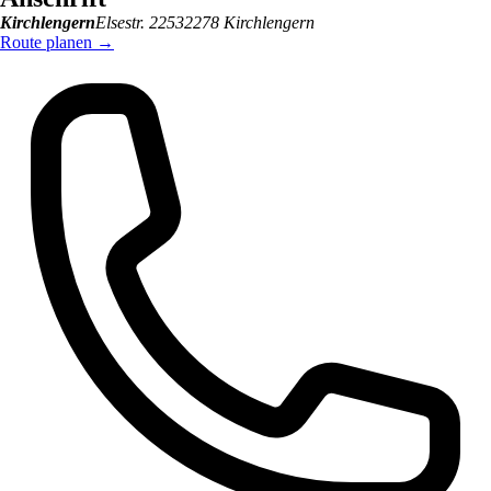
Kirchlengern
Elsestr. 225
32278
Kirchlengern
Route planen
→