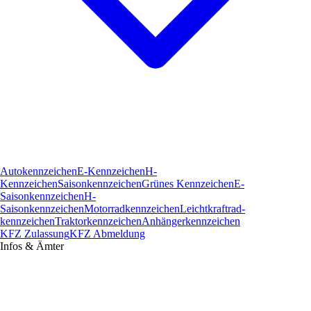
Autokennzeichen
E-Kennzeichen
H-
Kennzeichen
Saisonkennzeichen
Grünes Kennzeichen
E-
Saisonkennzeichen
H-
Saisonkennzeichen
Motorradkennzeichen
Leichtkraftrad­
kennzeichen
Traktorkennzeichen
Anhängerkennzeichen
KFZ Zulassung
KFZ Abmeldung
Infos & Ämter