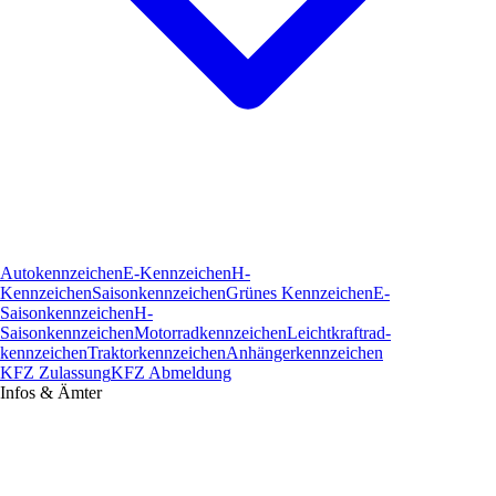
Autokennzeichen
E-Kennzeichen
H-
Kennzeichen
Saisonkennzeichen
Grünes Kennzeichen
E-
Saisonkennzeichen
H-
Saisonkennzeichen
Motorradkennzeichen
Leichtkraftrad­
kennzeichen
Traktorkennzeichen
Anhängerkennzeichen
KFZ Zulassung
KFZ Abmeldung
Infos & Ämter