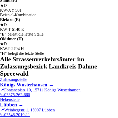
Standard
★
D
KW
-
XY
501
Beispiel-Kombination
Elektro (E)
★
D
KW
-
T
6140
E
"E" belegt die letzte Stelle
Oldtimer (H)
★
D
KW
-
P
2794
H
"H" belegt die letzte Stelle
Alle Strassenverkehrsämter im
Zulassungsbezirk Landkreis Dahme-
Spreewald
Zulassungsstelle
Königs Wusterhausen
→
📍
Fontaneplatz 10
,
15711
Königs Wusterhausen
📞
03375-262-660
Nebenstelle
Lübben
→
📍
Weinbergstr. 1
,
15907
Lübben
📞
03546-2019-11