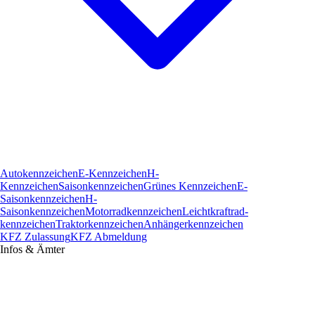
Autokennzeichen
E-Kennzeichen
H-
Kennzeichen
Saisonkennzeichen
Grünes Kennzeichen
E-
Saisonkennzeichen
H-
Saisonkennzeichen
Motorradkennzeichen
Leichtkraftrad­
kennzeichen
Traktorkennzeichen
Anhängerkennzeichen
KFZ Zulassung
KFZ Abmeldung
Infos & Ämter