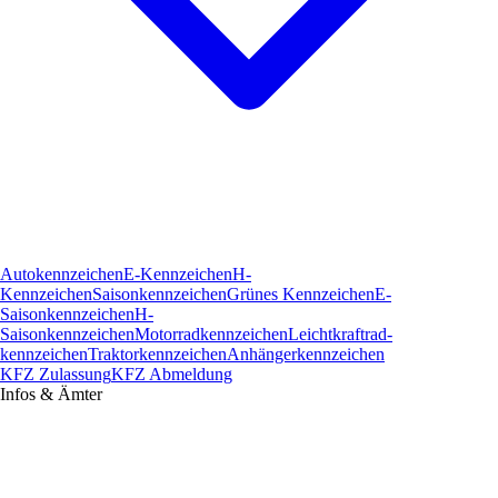
Autokennzeichen
E-Kennzeichen
H-
Kennzeichen
Saisonkennzeichen
Grünes Kennzeichen
E-
Saisonkennzeichen
H-
Saisonkennzeichen
Motorradkennzeichen
Leichtkraftrad­
kennzeichen
Traktorkennzeichen
Anhängerkennzeichen
KFZ Zulassung
KFZ Abmeldung
Infos & Ämter