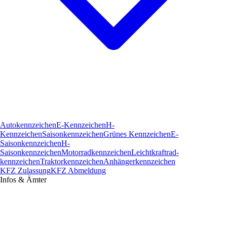
Autokennzeichen
E-Kennzeichen
H-
Kennzeichen
Saisonkennzeichen
Grünes Kennzeichen
E-
Saisonkennzeichen
H-
Saisonkennzeichen
Motorradkennzeichen
Leichtkraftrad­
kennzeichen
Traktorkennzeichen
Anhängerkennzeichen
KFZ Zulassung
KFZ Abmeldung
Infos & Ämter