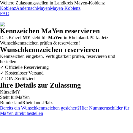
Weitere Zulassungsstellen in
Landkreis Mayen-Koblenz
Koblenz
Andernach
Mayen
Mayen-Koblenz
FAQ
Kennzeichen
MaYen
reservieren
Das Kürzel
MY
steht für
MaYen
in Rheinland-Pfalz. Jetzt
Wunschkennzeichen prüfen & reservieren!
Wunschkennzeichen reservieren
Kennzeichen eingeben, Verfügbarkeit prüfen, reservieren und
bestellen.
✓
Offizielle Reservierung
✓
Kostenloser Versand
✓
DIN-Zertifiziert
Ihre Details zur Zulassung
Kürzel
MY
Steht für
MaYen
Bundesland
Rheinland-Pfalz
Bereits ein Wunschkennzeichen gesichert?
Hier Nummernschilder für
MaYen
direkt bestellen