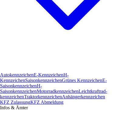
Autokennzeichen
E-Kennzeichen
H-
Kennzeichen
Saisonkennzeichen
Grünes Kennzeichen
E-
Saisonkennzeichen
H-
Saisonkennzeichen
Motorradkennzeichen
Leichtkraftrad­
kennzeichen
Traktorkennzeichen
Anhängerkennzeichen
KFZ Zulassung
KFZ Abmeldung
Infos & Ämter